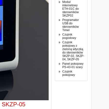
Moduł
internetowy
ETH-01C do
sterowników
SKZP02
Programator
USB do
sterowników
Timel
Czujnik
pogodowy
Czujnik
pokojowy z
zieloną wtyczką
do sterowników
SKZP-02, SKZP-
04, SKZP-05
Panel pokojowy
PS-43-01 szary
Czujnik
pokojowy
w
SKZP-05