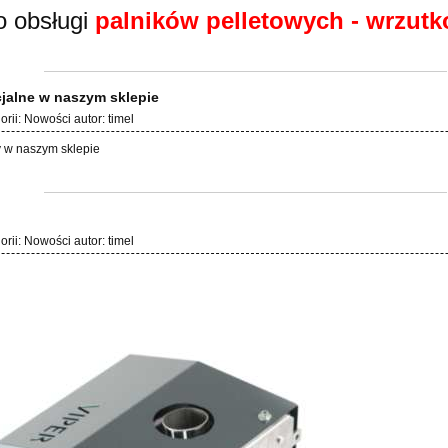
 obsługi
palników pelletowych - wrzut
cjalne w naszym sklepie
orii:
Nowości
autor:
timel
 w naszym sklepie
orii:
Nowości
autor:
timel