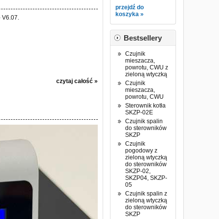
przejdź do
koszyka »
 V6.07.
Bestsellery
Czujnik
mieszacza,
powrotu, CWU z
zieloną wtyczką
czytaj całość »
Czujnik
mieszacza,
powrotu, CWU
Sterownik kotła
SKZP-02E
Czujnik spalin
do sterowników
SKZP
Czujnik
pogodowy z
zieloną wtyczką
do sterowników
SKZP-02,
SKZP04, SKZP-
05
Czujnik spalin z
zieloną wtyczką
do sterowników
SKZP