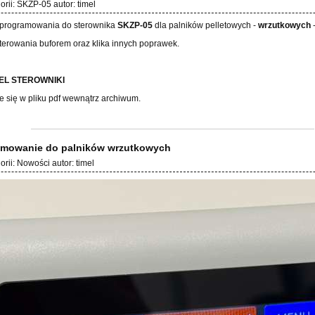
orii:
SKZP-05
autor:
timel
programowania do sterownika
SKZP-05
dla palników pelletowych -
wrzutkowych
-
terowania buforem oraz klika innych poprawek.
MEL STEROWNIKI
e się w pliku pdf wewnątrz archiwum.
mowanie do palników wrzutkowych
orii:
Nowości
autor:
timel