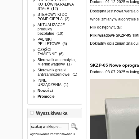
STEROWNIKI DO
Dodano:
01-12-2025
w kateg
KOTŁÓW NA PALIWA
STAŁE
(12)
Dostępna jest
nowa
wersja o
STEROWNIKI DO
POMP CIEPŁA
(2)
Wnosi zmiany w algorytmie s
AKTUALIZACJE
Plik dostępny tutaj:
produkty
bezpłatne
(10)
Pliki wsadowe SKZP-05 TI
PALNIKI
Dokładny opis zmian znajduj
PELLETOWE
(5)
CZĘŚCI
ZAMIENNE
(6)
Sterownik automatyka,
Miernik wagowy
(1)
SKZP-05 Nowe oprogra
Sterownik grzałki
Dodano:
08-07-2025
w kateg
antyzamrożeniowej
(1)
INNE
URZĄDZENIA
(1)
Nowości
Promocje
Wyszukiwarka
wyszukiwarka zaawansowana »