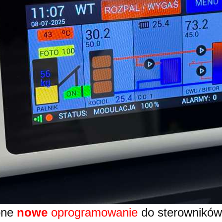
ępne
nowe
oprogramowanie
do sterownikó