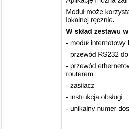
Aplikację można zain
Moduł może korzyst
lokalnej ręcznie.
W skład zestawu w
- moduł internetow
- przewód RS232 do 
- przewód etherneto
routerem
- zasilacz
- instrukcja obsługi
- unikalny numer d