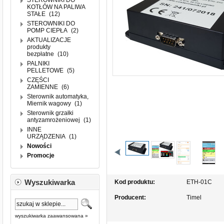
STEROWNIKI DO
KOTŁÓW NA PALIWA
STAŁE
(12)
STEROWNIKI DO
POMP CIEPŁA
(2)
AKTUALIZACJE
produkty
bezpłatne
(10)
PALNIKI
PELLETOWE
(5)
CZĘŚCI
ZAMIENNE
(6)
Sterownik automatyka,
Miernik wagowy
(1)
Sterownik grzałki
antyzamrożeniowej
(1)
INNE
URZĄDZENIA
(1)
Nowości
Promocje
Wyszukiwarka
Kod produktu:
ETH-01C
Producent:
Timel
wyszukiwarka zaawansowana »